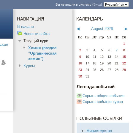
Вы не вошли в систему (
Вход
)
НАВИГАЦИЯ
КАЛЕНДАРЬ
В начало
◀
August 2026
▶
Новости сайта
Вс
Пн
Вт
Ср
Чт
Пт
Сб
Текущий курс
1
ская
Химия (раздел
2
3
4
5
6
7
8
"Органическая
9
10
11
12
13
14
15
химия")
16
17
18
19
20
21
22
Курсы
23
24
25
26
27
28
29
30
31
Легенда событий
Скрыть общие события
Скрыть события курса
ПОЛЕЗНЫЕ ССЫЛКИ
Министерство