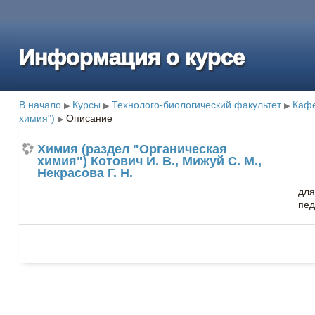
Информация о курсе
В начало
Курсы
Технолого-биологический факультет
Кафе
▶
▶
▶
химия")
Описание
▶
Химия (раздел "Органическая
химия") Котович И. В., Мижуй С. М.,
Некрасова Г. Н.
для
пед