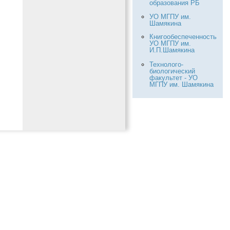
образования РБ
УО МГПУ им.
Шамякина
Книгообеспеченность
УО МГПУ им.
И.П.Шамякина
Технолого-
биологический
факультет - УО
МГПУ им. Шамякина