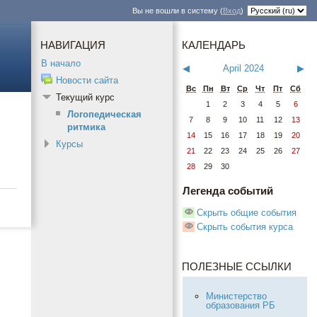
Вы не вошли в систему (
Вход
)
НАВИГАЦИЯ
КАЛЕНДАРЬ
В начало
◀
April 2024
▶
Новости сайта
Вс
Пн
Вт
Ср
Чт
Пт
Сб
Текущий курс
1
2
3
4
5
6
Логопедическая
7
8
9
10
11
12
13
ритмика
14
15
16
17
18
19
20
Курсы
21
22
23
24
25
26
27
28
29
30
Легенда событий
Скрыть общие события
Скрыть события курса
ПОЛЕЗНЫЕ ССЫЛКИ
Министерство
образования РБ