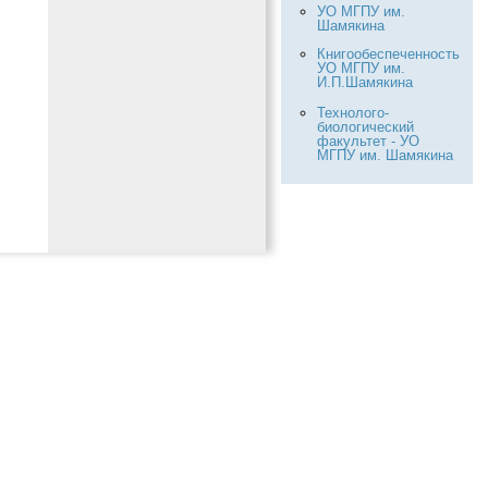
УО МГПУ им.
Шамякина
Книгообеспеченность
УО МГПУ им.
И.П.Шамякина
Технолого-
биологический
факультет - УО
МГПУ им. Шамякина